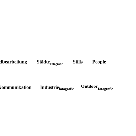
Stills People
ldbearbeitung Städte
Fotografie
Outdoor
ommunikation Industrie
fotografie
fotografie