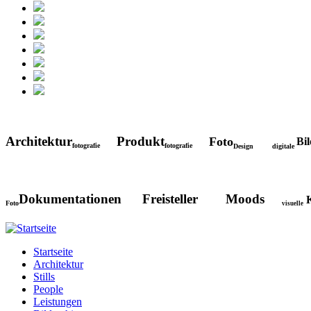
Architektur
Produkt
Foto
Bi
fotografie
fotografie
Design digitale
Dokumentationen Freisteller Moods
K
Foto
visuelle
Startseite
Architektur
Stills
People
Leistungen